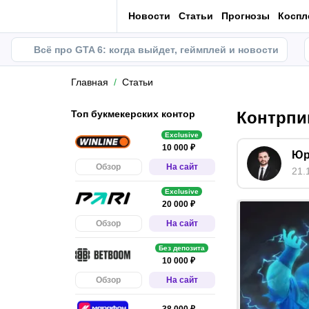
Новости
Статьи
Прогнозы
Коспл
Всё про GTA 6: когда выйдет, геймплей и новости
Главная
Статьи
Топ букмекерских контор
Контрпи
Exclusive
10 000 ₽
Юр
Обзор
На сайт
21.
Exclusive
20 000 ₽
Обзор
На сайт
Без депозита
10 000 ₽
Обзор
На сайт
38 000 ₽