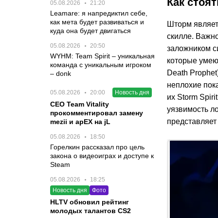
Как стоят
05.08.2026
21:20
Leamare: я напредиктил себе,
как мета будет развиваться и
Шторм являет
куда она будет двигаться
скилле. Важно
05.08.2026
20:50
заложником си
WYHM: Team Spirit – уникальная
которые умеют
команда с уникальным игроком
Death Prophet
– donk
неплохие пока
05.08.2026
20:00
Новость дня
их Storm Spir
CEO Team Vitality
уязвимость ло
прокомментировал замену
представляет 
mezii и apEX на jL
05.08.2026
18:50
Горелкин рассказал про цель
закона о видеоиграх и доступе к
Steam
05.08.2026
18:25
Новость дня
Фото
HLTV обновил рейтинг
молодых талантов CS2