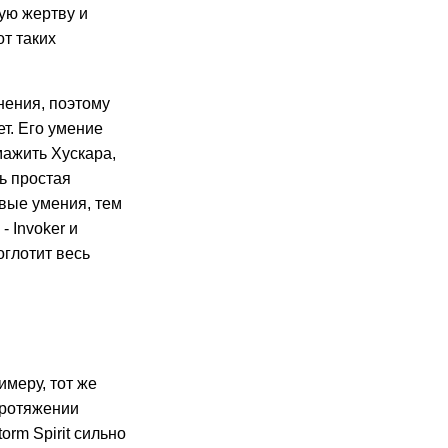
щую жертву и
от таких
нения, поэтому
ет. Его умение
мажить Хускара,
сь простая
овые умения, тем
- Invoker и
оглотит весь
имеру, тот же
протяжении
orm Spirit сильно