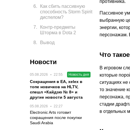
противника.
6
.
Как сбить пассивную
способность Storm Spirit
Пассивное ум
диспелом?
выбранную цел
7
.
Контр-предметы
энергии, кот
Шторма в Dota 2
персонажам. В
8
.
Вывод
Что такое
Новости
В игровом сле
05.08.2026
22:55
Новость дня
которые порой
Сокращения в EA, xelex в
ситуациях не 
топе новичков на HLTV,
то значение к
спешл «Кайдзю № 8» и
персонажа, п
другие новости 5 августа
стадии драфта
05.08.2026
22:27
в отдельных м
Electronic Arts готовит
сокращения после покупки
Saudi Arabia