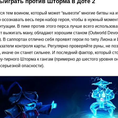
ь/играть против Шторма в Доте 2
ся тем воином, который может “вывезти” многие битвы на
 осознавать весь перк-набор героя, чтобы в нужный момент
туации. В пике против этого перса лучше всего использова
 выжигать ману, обладают хорошим станом (Outworld Devour
). В саппортах отлично себя проявят герои по типу Лиона и 
затели контроля карты. Регулярно проверяйте руны, не по
it, иначе он станет сильнее. И последний фактор, который сто
у-тирного Шторма к гангам (примерно до шестого уровня о
серьезной опасности).