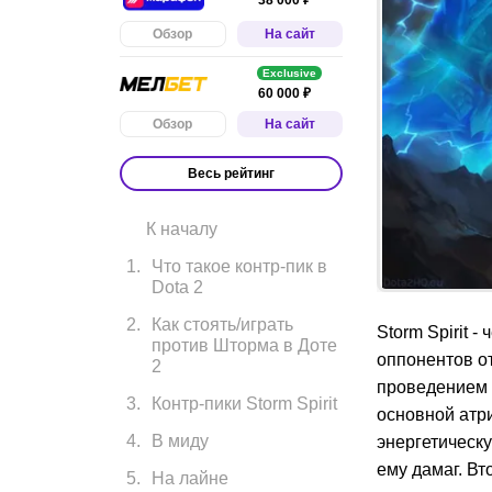
Обзор
На сайт
Exclusive
60 000 ₽
Обзор
На сайт
Весь рейтинг
К началу
1
.
Что такое контр-пик в
Dota 2
2
.
Как стоять/играть
Storm Spirit 
против Шторма в Доте
оппонентов о
2
проведением 
3
.
Контр-пики Storm Spirit
основной атри
4
.
В миду
энергетическ
ему дамаг. Вт
5
.
На лайне