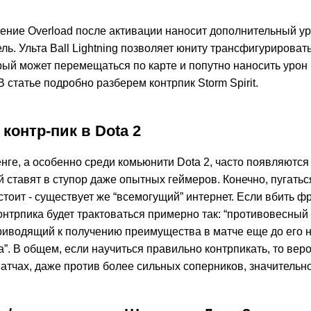
ение Overload после активации наносит дополнительный ур
ь. Ульта Ball Lightning позволяет юниту трансфигурировать
орый может перемещаться по карте и попутно наносить урон
 статье подробно разберем контрпик Storm Spirit.
 контр-пик в Dota 2
нге, а особенно среди комьюнити Dota 2, часто появляются
 ставят в ступор даже опытных геймеров. Конечно, пугаться
стоит - существует же “всемогущий” интернет. Если вбить фр
онтрпика будет трактоваться примерно так: “противовесный
риводящий к получению преимущества в матче еще до его на
”. В общем, если научиться правильно контрпикать, то вер
атчах, даже против более сильных соперников, значительно