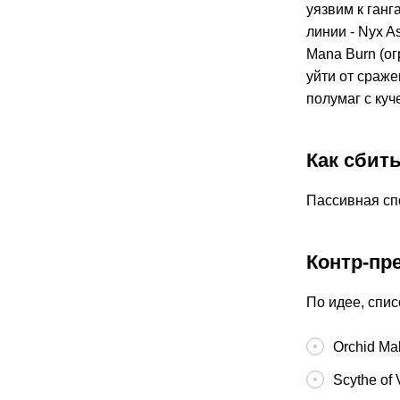
уязвим к ганг
линии - Nyx 
Mana Burn (о
уйти от сраже
полумаг с куч
Как сбит
Пассивная сп
Контр-пр
По идее, спис
Orchid Ma
Scythe of