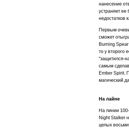
нанесение отв
устраняет ее 
недостатков к
Первым очеви
сможет отыгра
Burning Spear
то у второго 
“защитился-на
самым сделав 
Ember Spirit.
магический да
На лайне
На линии 100-
Night Stalker
целых восьми 