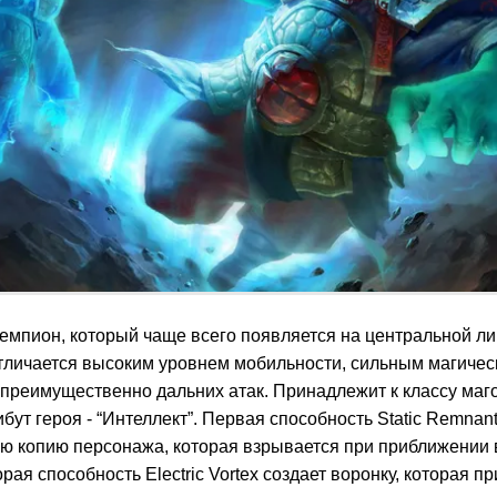
- чемпион, который чаще всего появляется на центральной ли
тличается высоким уровнем мобильности, сильным магичес
преимущественно дальних атак. Принадлежит к классу маго
бут героя - “Интеллект”. Первая способность Static Remnant
ую копию персонажа, которая взрывается при приближении 
орая способность Electric Vortex создает воронку, которая п