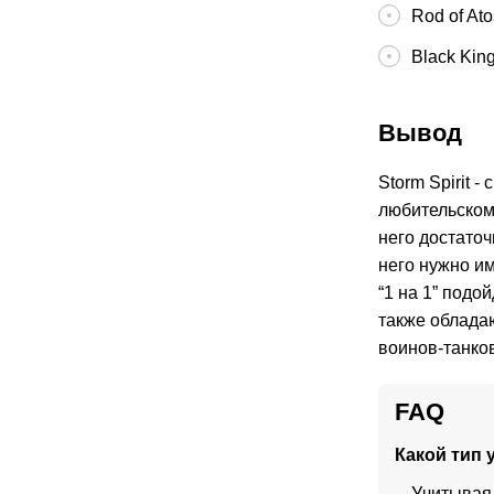
Rod of At
Black Kin
Вывод
Storm Spirit 
любительском 
него достаточ
него нужно им
“1 на 1” подо
также облада
воинов-танков
FAQ
Какой тип
Учитывая 