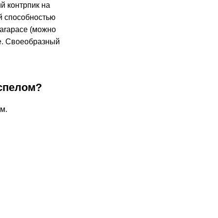
ий контрпик на
ой способностью
Carapace (можно
ge. Своеобразный
испелом?
м.