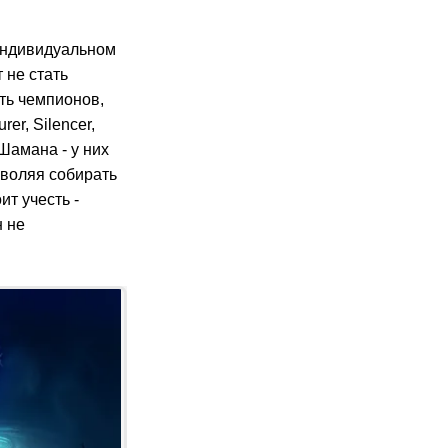
 индивидуальном
 не стать
ть чемпионов,
er, Silencer,
Шамана - у них
зволяя собирать
ит учесть -
н не