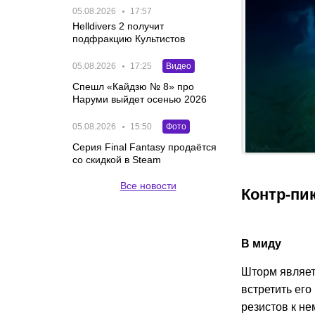
05.08.2026
17:57
Helldivers 2 получит
подфракцию Культистов
05.08.2026
17:25
Видео
Спешл «Кайдзю № 8» про
Наруми выйдет осенью 2026
05.08.2026
15:50
Фото
Серия Final Fantasy продаётся
со скидкой в Steam
Все новости
Контр-пик
В миду
Шторм являет
встретить его
резистов к не