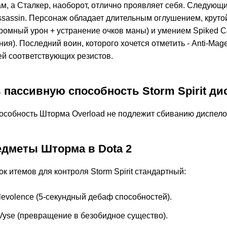
ам, а Сталкер, наоборот, отлично проявляет себя. Следующ
Assassin. Персонаж обладает длительным оглушением, крут
громный урон + устранение очков маны) и умением Spiked 
ния). Последний воин, которого хочется отметить - Anti-Ma
ей соответствующих резистов.
ь пассивную способность Storm Spirit д
особность Шторма Overload не подлежит сбиванию диспело
едметы Шторма в Dota 2
ок итемов для контроля Storm Spirit стандартный:
levolence (5-секундный дебаф способностей).
 Vyse (превращение в безобидное существо).