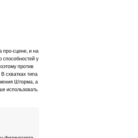
а про-сцене, и на
р способностей у
поэтому против
 В схватках типа
умения Шторма, а
ше использовать
ну физического