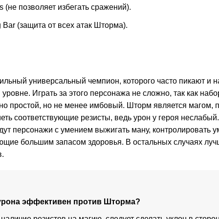
os (не позволяет избегать сражений).
g Bar (защита от всех атак Шторма).
- сильный универсальный чемпион, которого часто пикают и н
уровне. Играть за этого персонажа не сложно, так как набо
но простой, но не менее имбовый. Шторм является магом, 
еть соответствующие резисты, ведь урон у героя неслабый.
йдут персонажи с умением выжигать ману, контролировать 
ющие большим запасом здоровья. В остальных случаях луч
.
 урона эффективен против Шторма?
наличие резистов на магию, следует сделать уклон в сторо