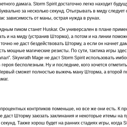
етного дамага. Storm Spirit достаточно легко находит буду
буквально за несколько секунд. Отыгрывать в миду следует 
ак: зависимость от маны, острая нужда в рунах.
дным пиком станет Huskar. Он универсален в плане приме
ть и на миду (устранив Шторма), а потом и на линии помож
 точно не даст бездействовать Шторму, а если он начнет да
есть мощные магические резисты. По сути, тактика игры зде
пал”. Skywrath Mage не даст Storm Spirit использовать имб
героя бесполезным. Ну и последние, кого хочется отметить 
 Первый сможет полностью выжечь ману Шторма, а второй п
маг.
процентных контрпиков поменьше, но все же они есть. К пр
 не даст Шторму заюзать заклинания и некоторые итемы на 
секунд. Также хорош будет на ранних стадиях игры, когда St