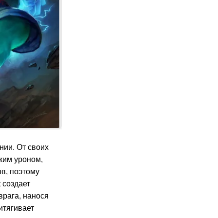
нии. От своих
ким уроном,
в, поэтому
 создает
врага, нанося
ритягивает