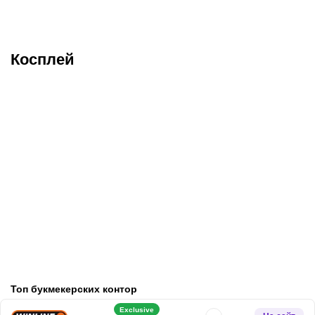
Роблокса РП
Косплей
Косплей на Руми из KPop
Эффектный косплей на
Demon Hunters: яркий
Луну Сноу из Marvel
образ от Lady Melamori
Rivals от Лады Люмос
Топ букмекерских контор
Exclusive