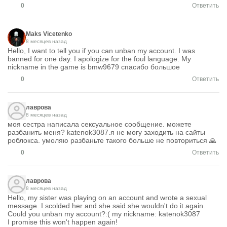
0
Ответить
Maks Vicetenko
8 месяцев назад
Hello, I want to tell you if you can unban my account. I was
banned for one day. I apologize for the foul language. My
nickname in the game is bmw9679 спасибо большое
0
Ответить
лаврова
8 месяцев назад
моя сестра написала сексуальное сообщение. можете
разбанить меня? katenok3087.я не могу заходить на сайты
роблокса. умоляю разбаньте такого больше не повториться 🙏
0
Ответить
лаврова
8 месяцев назад
Hello, my sister was playing on an account and wrote a sexual
message. I scolded her and she said she wouldn't do it again.
Could you unban my account?:( my nickname: katenok3087
I promise this won't happen again!