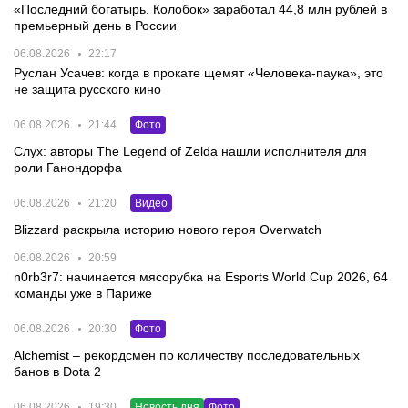
«Последний богатырь. Колобок» заработал 44,8 млн рублей в
премьерный день в России
06.08.2026
22:17
Руслан Усачев: когда в прокате щемят «Человека-паука», это
не защита русского кино
06.08.2026
21:44
Фото
Слух: авторы The Legend of Zelda нашли исполнителя для
роли Ганондорфа
06.08.2026
21:20
Видео
Blizzard раскрыла историю нового героя Overwatch
06.08.2026
20:59
n0rb3r7: начинается мясорубка на Esports World Cup 2026, 64
команды уже в Париже
06.08.2026
20:30
Фото
Alchemist – рекордсмен по количеству последовательных
банов в Dota 2
06.08.2026
19:30
Новость дня
Фото