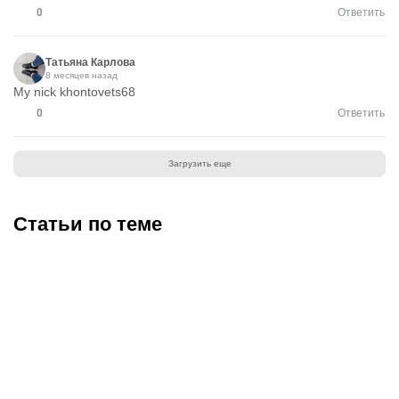
0
Ответить
Татьяна Карлова
8 месяцев назад
My nick khontovets68
0
Ответить
Загрузить еще
Статьи по теме
Коды для Blox Fruits
Промокоды для Армия