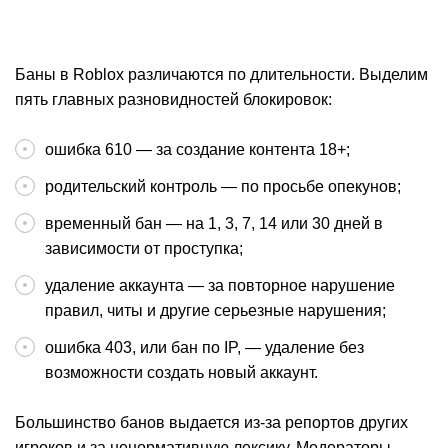
Открыть промокод
Получить бонус
П
Баны в Roblox различаются по длительности. Выделим
пять главных разновидностей блокировок:
ошибка 610 — за создание контента 18+;
родительский контроль — по просьбе опекунов;
временный бан — на 1, 3, 7, 14 или 30 дней в
зависимости от проступка;
удаление аккаунта — за повторное нарушение
правил, читы и другие серьезные нарушения;
ошибка 403, или бан по IP, — удаление без
возможности создать новый аккаунт.
Большинство банов выдается из-за репортов других
игроков и за ненормативную лексику. Модераторы