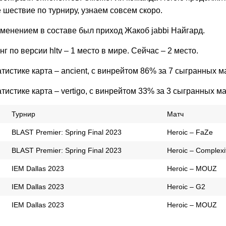
шествие по турниру, узнаем совсем скоро.
менением в составе был приход Жакоб jabbi Найгард.
г по версии hltv – 1 место в мире. Сейчас – 2 место.
тистике карта – ancient, с винрейтом 86% за 7 сыгранных м
тистике карта – vertigo, с винрейтом 33% за 3 сыгранных ма
Турнир
Матч
BLAST Premier: Spring Final 2023
Heroic – FaZe
BLAST Premier: Spring Final 2023
Heroic – Complexi
IEM Dallas 2023
Heroic – MOUZ
IEM Dallas 2023
Heroic – G2
IEM Dallas 2023
Heroic – MOUZ