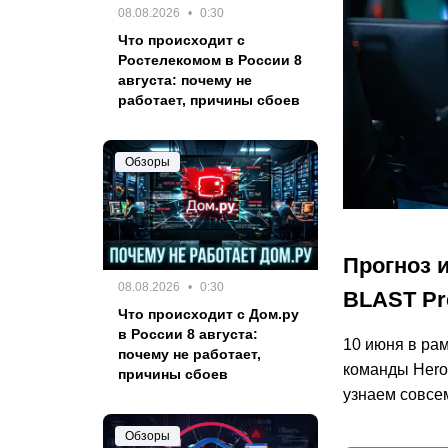
08.08.2026
0:30
Что происходит с
Ростелекомом в России 8
августа: почему не
работает, причины сбоев
Обзоры
Прогноз и
08.08.2026
0:30
BLAST Pre
Что происходит с Дом.ру
в России 8 августа:
10 июня в рам
почему не работает,
команды Heroi
причины сбоев
узнаем совсем
Обзоры