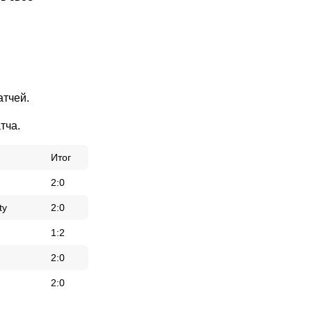
атчей.
тча.
Итог
2:0
ty
2:0
1:2
2:0
2:0