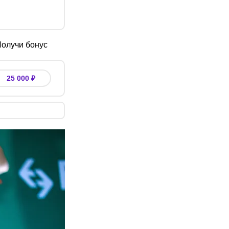
олучи бонус
25 000 ₽