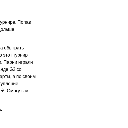
турнире. Попав
 дольше
на обыграть
о этот турнир
в. Парни играли
анде G2 со
арты, а по своим
тупление
ей. Смогут ли
.