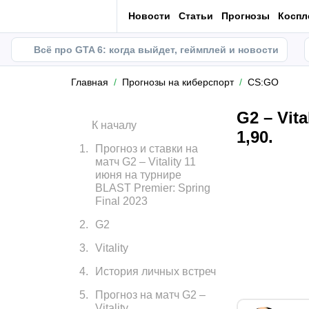
Новости
Статьи
Прогнозы
Коспл
Всё про GTA 6: когда выйдет, геймплей и новости
Главная
Прогнозы на киберспорт
CS:GO
G2 – Vit
К началу
1,90.
1
.
Прогноз и ставки на
матч G2 – Vitality 11
июня на турнире
BLAST Premier: Spring
Final 2023
2
.
G2
3
.
Vitality
4
.
История личных встреч
5
.
Прогноз на матч G2 –
Vitality