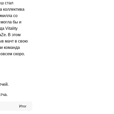
ыш стал
а коллектива
мкилла со
 могла бы и
 Vitality
Ze. В этом
ыв мачт в свою
 ли команда
совсем скоро.
тчей.
тча.
Итог