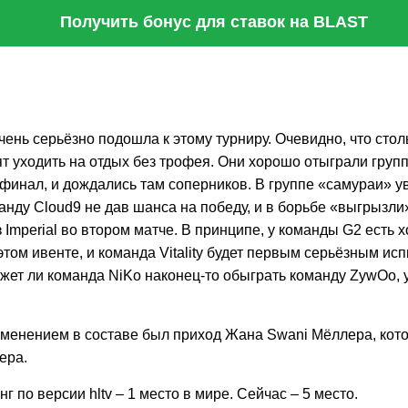
Получить бонус для ставок на BLAST
ень серьёзно подошла к этому турниру. Очевидно, что сто
ят уходить на отдых без трофея. Они хорошо отыграли груп
финал, и дождались там соперников. В группе «самураи» у
нду Cloud9 не дав шанса на победу, и в борьбе «выгрызли
 Imperial во втором матче. В принципе, у команды G2 есть
этом ивенте, и команда Vitality будет первым серьёзным ис
ожет ли команда NiKo наконец-то обыграть команду ZywOo,
менением в составе был приход Жана Swani Мёллера, кото
ера.
г по версии hltv – 1 место в мире. Сейчас – 5 место.