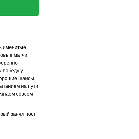
ль именитые
повые матчи,
веренно
» победу у
 хорошие шансы
пытанием на пути
 узнаем совсем
рый занял пост