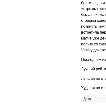
бразильцев из
«отрезвляюще
была похожа 
стороны сопер
покинуть чемп
встретила пе
матче уже де
пользу со счё
Vitality дока
Последним из
Лучший рейтин
Лучшая по ста
Худшая по ста
Дата