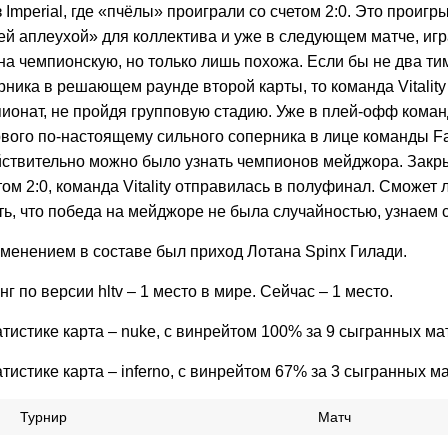
 Imperial, где «пчёлы» проиграли со счетом 2:0. Это проигр
й аплеухой» для коллектива и уже в следующем матче, игр
на чемпионскую, но только лишь похожа. Если бы не два ти
ника в решающем раунде второй карты, то команда Vitality
ионат, не пройдя групповую стадию. Уже в плей-офф команда
рвого по-настоящему сильного соперника в лице команды Fa
йствительно можно было узнать чемпионов мейджора. Закр
том 2:0, команда Vitality отправилась в полуфинал. Сможет
зать, что победа на мейджоре не была случайностью, узнаем 
менением в составе был приход Лотана Spinx Гилади.
г по версии hltv – 1 место в мире. Сейчас – 1 место.
тистике карта – nuke, с винрейтом 100% за 9 сыгранных ма
тистике карта – inferno, с винрейтом 67% за 3 сыгранных ма
Турнир
Матч