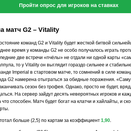
Пройти опрос для игроков на ставках
а матч G2 – Vitality
стояние команд G2 и Vitality будет жесткой битвой сильне
днее время у команды G2 не особо получалось играть прот
последние две встречи «пчёлы» не отдали ни одной карты «с
ппула, то у Vitality он выглядит гораздо сильнее и стабильн
нде Imperial в стартовом матче, то сомнений в силе коман
анда G2 намерена отыграться за обидные поражения. «Саму
аканчивать сезон без трофея. Однако, просто не будет, врядли
аться. На сервер зайдут десять невероятных игроков и каж
 что способен. Матч будет богат на клатчи и хайлайты, и ск
рты.
тотал больше (2,5) по картам за коэффициент
1,90
.