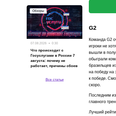
Обзоры
G2
Команда G2 оч
07.08.2026
0:30
игроки не хот
Что происходит с
вышли в полу
Госуслугами в России 7
обыграли кома
августа: почему не
бразильцев из
работает, причины сбоев
на победу на 
к победе. См
Все статьи
скоро.
Последним из
главного трен
Лучший рейтин