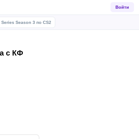
Войти
r Series Season 3 по CS2
да с КФ