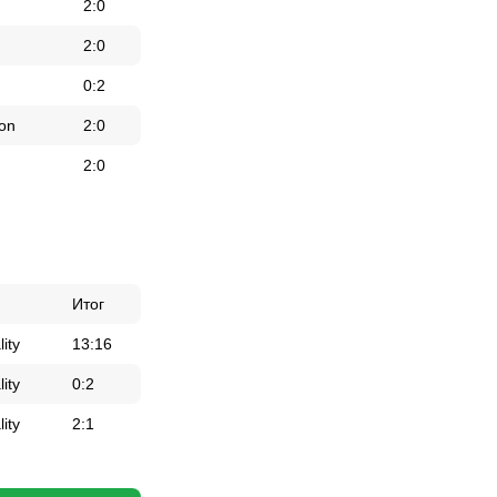
2:0
2:0
0:2
ion
2:0
2:0
Итог
lity
13:16
lity
0:2
lity
2:1