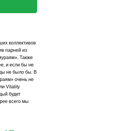
йших коллективов
ив парней из
амураям». Также
ее, и если бы не
ды не было бы. В
раям» очень не
 Vitality
дый будет
орее всего мы