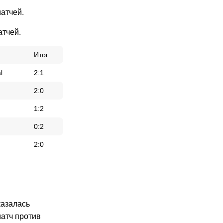
матчей.
атчей.
Итог
l
2:1
2:0
1:2
0:2
2:0
казалась
матч против