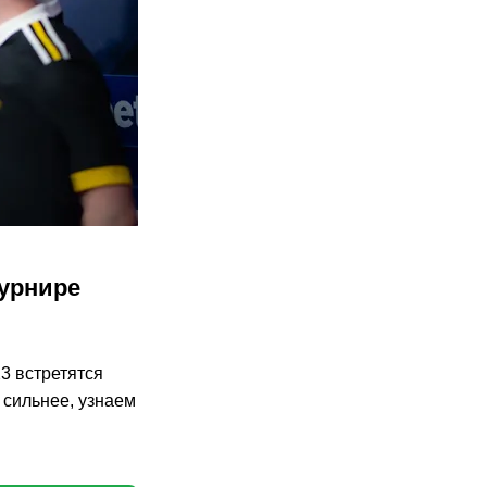
турнире
23 встретятся
я сильнее, узнаем