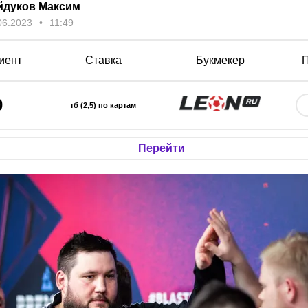
йдуков Максим
06.2023
11:49
иент
Ставка
Букмекер
П
0
тб (2,5) по картам
Перейти