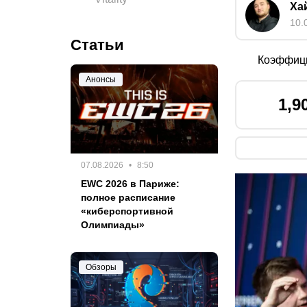
Ха
10.
Статьи
Коэффиц
Анонсы
1,9
07.08.2026
8:50
EWC 2026 в Париже:
полное расписание
«киберспортивной
Олимпиады»
Обзоры