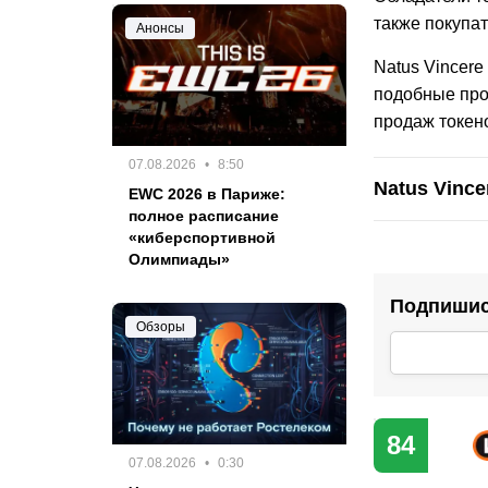
также покупат
Анонсы
Natus Vincere
подобные про
продаж токен
07.08.2026
8:50
Natus Vince
EWC 2026 в Париже:
полное расписание
«киберспортивной
Олимпиады»
Подпишис
Обзоры
84
07.08.2026
0:30