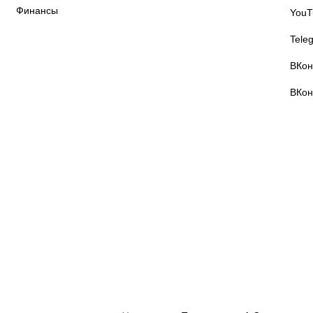
Финансы
YouT
Tele
ВКон
ВКон
осковский
Федерация
иберспорт
компьютерного
спорта г. Москвы