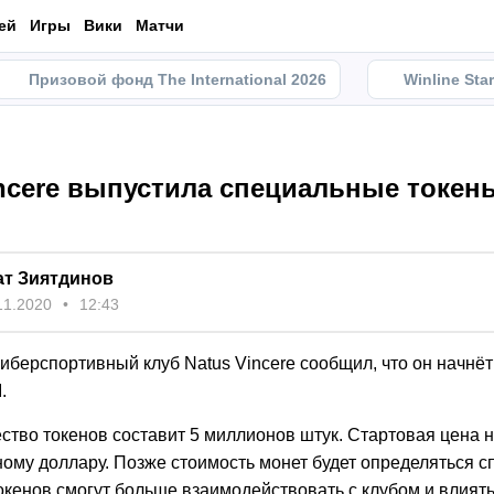
ей
Игры
Вики
Матчи
Призовой фонд The International 2026
Winline Sta
incere выпустила специальные токен
ат Зиятдинов
11.2020
12:43
иберспортивный клуб Natus Vincere сообщил, что он начнёт
.
тво токенов составит 5 миллионов штук. Стартовая цена н
ому доллару. Позже стоимость монет будет определяться с
окенов смогут больше взаимодействовать с клубом и влиять