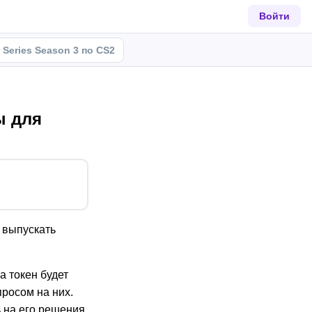
Войти
r Series Season 3 по CS2
ы для
 выпускать
а токен будет
просом на них.
 на его решения,