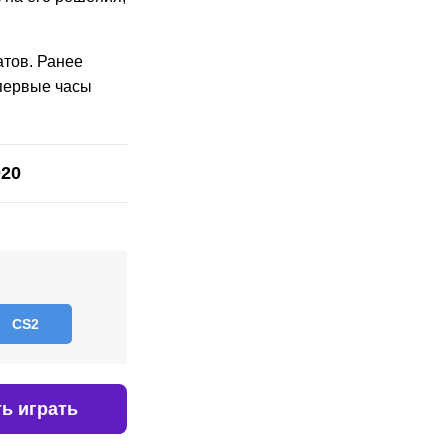
атов. Ранее
 первые часы
020
CS2
ь играть