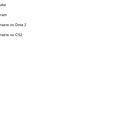
ube
gram
такте по Dota 2
такте по CS2