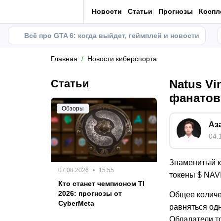
Новости
Статьи
Прогнозы
Коспл
Всё про GTA 6: когда выйдет, геймплей и новости
Главная
Новости киберспорта
Статьи
Natus V
фанатов
Обзоры
Аз
04.
Знаменитый к
07.08.2026
15:55
токены $ NAVI
Кто станет чемпионом TI
2026: прогнозы от
Общее количес
CyberMeta
равняться одн
Обладатели т