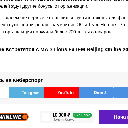
елей ждут другие бонусы от организации.
 — далеко не первые, кто решил выпустить токены для фан
екты уже реализовали знаменитые OG и Team Heretics. За
ов организации получили более 200 тысяч долларов.
re встретятся с MAD Lions на IEM Beijing Online 2
ь на Киберспорт
Telegram
YouTube
Dota 2
10 000 ₽
Exclusive
Начат
Получи бонус