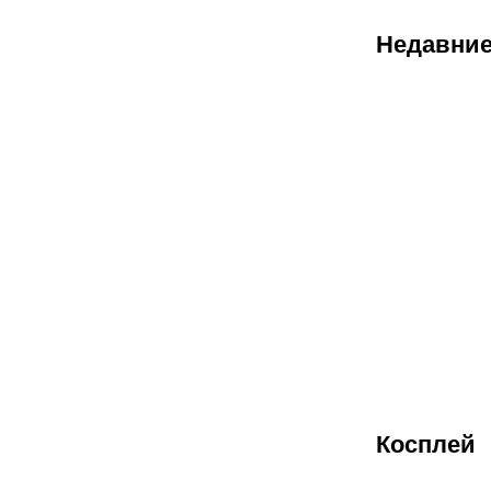
Недавние
07.08.2026
1
Кто станет
чемпионом
TI 2026:
прогнозы
от
CyberMeta
Косплей