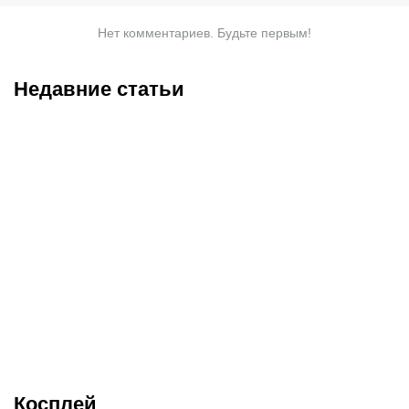
Нет комментариев. Будьте первым!
Недавние статьи
07.08.2026
15:55
07.08.2026
8:50
Кто станет чемпионом TI
EWC 2026 в Париже:
2026: прогнозы от
полное расписание
CyberMeta
«киберспортивной
Олимпиады»
Косплей