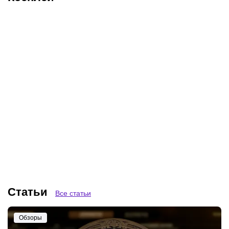
От Eritel до Ephey: кто из
Новая девушка m0NESY:
девушек будет освещать
кто такая Mewendi и как
TI 2026?
она выглядит?
Статьи
Все статьи
Обзоры