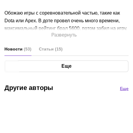
Обожаю игры с соревновательной частью, такие как
Dota или Арех. В доте провел очень много времени,
максимальный рейтинг брал 5600, потом забил на игру,
Развернуть
сейчас, активно в свободное время от работы играю в
Арех или WoW (Retail-версия).
Новости
(
53
)
Статьи
(
15
)
Из прочих интересов отмечу книги (Глуховский), кино
Еще
(Тарантино, почти все фильмы с Кристианом Бэйлом) и
др., YouTube (Illidan, 9impusle, honeymad, Nikobaby_ и
др.), музыка (Skillet, «Грязь», ЛСП, YUNGBLUD). В
Другие авторы
Еще
школе 8 лет посвятил футболу, ездил на разные
турниры и играл за команду города.