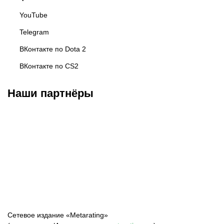
YouTube
Telegram
ВКонтакте по Dota 2
ВКонтакте по CS2
Наши партнёры
BAKS ESPORTS
Esports.ru
Московский
киберспорт
Сетевое издание «Metarating»