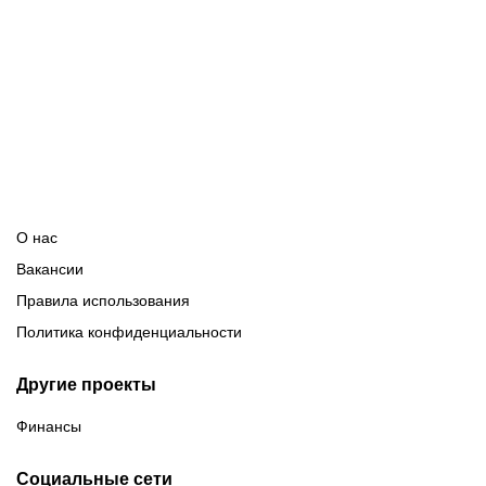
Константин
Игорь Пивоваров
Андрей Турыше
Смирнов
Корреспондент
Корреспондент
Автор текстов
О нас
Вакансии
Правила использования
Политика конфиденциальности
Другие проекты
Финансы
Социальные сети