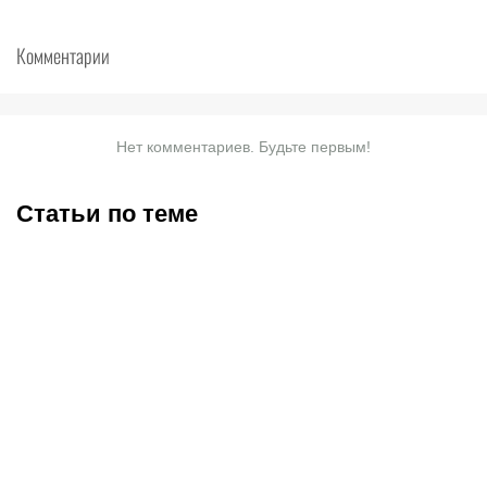
Комментарии
Нет комментариев. Будьте первым!
Статьи по теме
EWC 2026 в Париже:
Что с Dota 2 в России
полное расписание
сегодня, 7 августа 2026
«киберспортивной
года: почему не работает
Олимпиады»
Дота