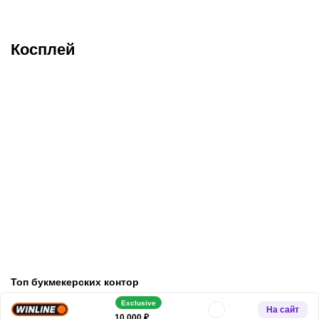
Косплей
Косплей на Руми из KPop
Эффектный косплей на
Demon Hunters: яркий
Луну Сноу из Marvel
образ от Lady Melamori
Rivals от Лады Люмос
Топ букмекерских контор
Exclusive
На сайт
10 000 ₽