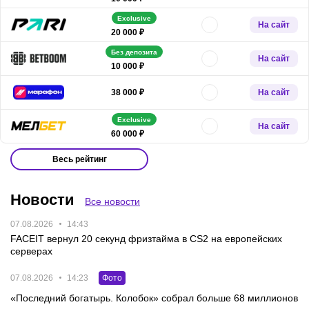
Exclusive
На сайт
20 000 ₽
Без депозита
На сайт
10 000 ₽
На сайт
38 000 ₽
Exclusive
На сайт
60 000 ₽
Весь рейтинг
Новости
Все новости
07.08.2026
14:43
FACEIT вернул 20 секунд фризтайма в CS2 на европейских
серверах
07.08.2026
14:23
Фото
«Последний богатырь. Колобок» собрал больше 68 миллионов