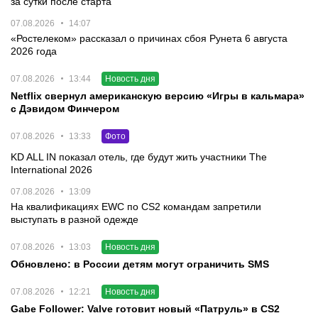
за сутки после старта
07.08.2026
14:07
«Ростелеком» рассказал о причинах сбоя Рунета 6 августа
2026 года
07.08.2026
13:44
Новость дня
Netflix свернул американскую версию «Игры в кальмара»
с Дэвидом Финчером
07.08.2026
13:33
Фото
KD ALL IN показал отель, где будут жить участники The
International 2026
07.08.2026
13:09
На квалификациях EWC по CS2 командам запретили
выступать в разной одежде
07.08.2026
13:03
Новость дня
Обновлено: в России детям могут ограничить SMS
07.08.2026
12:21
Новость дня
Gabe Follower: Valve готовит новый «Патруль» в CS2