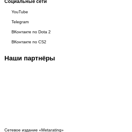
Социальные сети
YouTube
Telegram
ВКонтакте по Dota 2
ВКонтакте по CS2
Наши партнёры
BAKS ESPORTS
Esports.ru
Московский
киберспорт
Сетевое издание «Metarating»